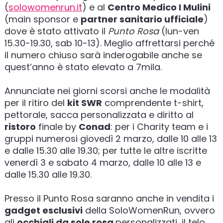
(
solowomenrun.it
) e al
Centro Medico I Mulini
(main sponsor e
partner sanitario ufficiale
)
dove è stato attivato il
Punto Rosa
(lun-ven
15.30-19.30, sab 10-13). Meglio affrettarsi perché
il numero chiuso sarà inderogabile anche se
quest’anno è stato elevato a 7mila.
Annunciate nei giorni scorsi anche le modalità
per il ritiro del
kit SWR
comprendente t-shirt,
pettorale, sacca personalizzata e diritto al
ristoro
finale by
Conad
: per i Charity team e i
gruppi numerosi giovedì 2 marzo, dalle 10 alle 13
e dalle 15.30 alle 19.30; per tutte le altre iscritte
venerdì 3 e sabato 4 marzo, dalle 10 alle 13 e
dalle 15.30 alle 19.30.
Presso il Punto Rosa saranno anche in vendita i
gadget esclusivi
della SoloWomenRun, ovvero
gli
occhiali da sole rosa
personalizzati, il telo