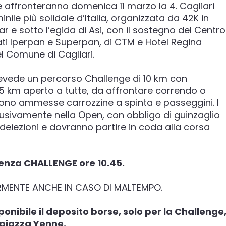
 affronteranno domenica 11 marzo la 4. Cagliari
le più solidale d’Italia, organizzata da 42K in
 e sotto l’egida di Asi, con il sostegno del Centro
ati Iperpan e Superpan, di CTM e Hotel Regina
el Comune di Cagliari.
vede un percorso Challenge di 10 km con
 5 km aperto a tutte, da affrontare correndo o
no ammesse carrozzine a spinta e passeggini. I
usivamente nella Open, con obbligo di guinzaglio
deiezioni e dovranno partire in coda alla corsa
tenza CHALLENGE ore 10.45.
RMENTE ANCHE IN CASO DI MALTEMPO.
nibile il deposito borse, solo per la Challenge
 piazza Yenne.