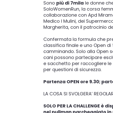
Sono
più di 7mila
le donne che
SoloWomenRun, la corsa femmini
collaborazione con Apd Miramar
Medico I Mulini, dei Supermerc
Margherita, con il patrocinio d
Confermata la formula che pre
classifica finale e uno Open di
camminando. Solo alla Open so
cani possono partecipare escl
e sacchetto per raccogliere le 
per questioni di sicurezza.
Partenza OPEN ore 9.30; par
LA COSA SI SVOLGERA’ REGOLA
SOLO PER LA CHALLENGE è dispo
nel pullman parcheggiato in