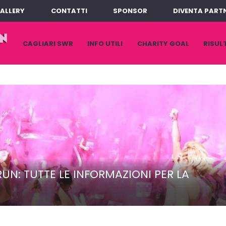
ALLERY
CONTATTI
SPONSOR
DIVENTA PART
VAI
CAGLIARI SWR
INFO UTILI
CHARITY GOAL
RISUL
AL
CONTENUTO
N: TUTTE LE INFORMAZIONI PER LA