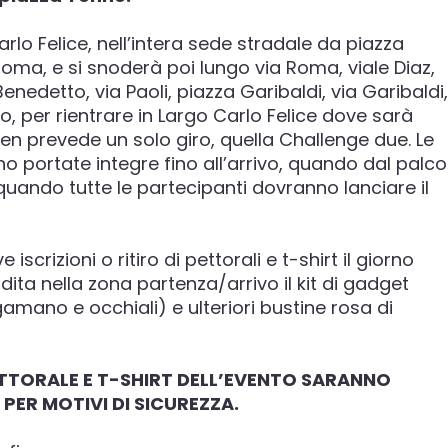
rlo Felice, nell’intera sede stradale da piazza
Roma, e si snoderà poi lungo via Roma, viale Diaz,
Benedetto, via Paoli, piazza Garibaldi, via Garibaldi,
, per rientrare in Largo Carlo Felice dove sarà
pen prevede un solo giro, quella Challenge due. Le
o portate integre fino all’arrivo, quando dal palco
, quando tutte le partecipanti dovranno lanciare il
scrizioni o ritiro di pettorali e t-shirt il giorno
dita nella zona partenza/arrivo il kit di gadget
mano e occhiali) e ulteriori bustine rosa di
ETTORALE E T-SHIRT DELL’EVENTO SARANNO
ER MOTIVI DI SICUREZZA.