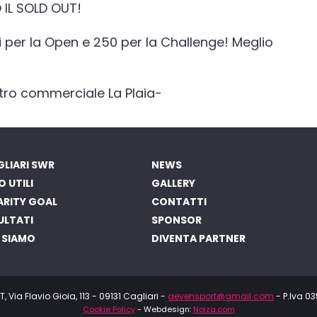
IL SOLD OUT!
i per la Open e 250 per la Challenge! Meglio
entro commerciale La Plaia-
LIARI SWR
NEWS
O UTILI
GALLERY
ARITY GOAL
CONTATTI
ULTATI
SPONSOR
 SIAMO
DIVENTA PARTNER
 Via Flavio Gioia, 113 - 09131 Cagliari -
gevensport@gmail.com
- P.Iva 
Cookie Policy
- Webdesign:
Noiza.com