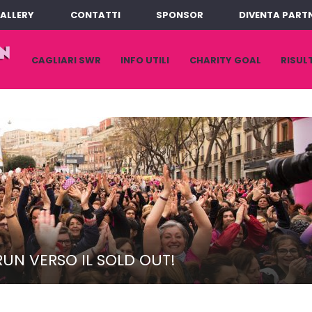
ALLERY
CONTATTI
SPONSOR
DIVENTA PART
VAI
CAGLIARI SWR
INFO UTILI
CHARITY GOAL
RISUL
AL
CONTENUTO
N VERSO IL SOLD OUT!