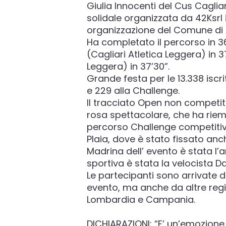
Giulia Innocenti del Cus Caglia
solidale organizzata da 42Ksrl 
organizzazione del Comune di Cag
Ha completato il percorso in 3
(Cagliari Atletica Leggera) in 37
Leggera) in 37’30”.
Grande festa per le 13.338 iscri
e 229 alla Challenge.
Il tracciato Open non competi
rosa spettacolare, che ha riempi
percorso Challenge competitivo
Plaia, dove è stato fissato anch
Madrina dell’ evento è stata l’
sportiva è stata la velocista Da
Le partecipanti sono arrivate d
evento, ma anche da altre region
Lombardia e Campania.
DICHIARAZIONI: “E’ un’emozione