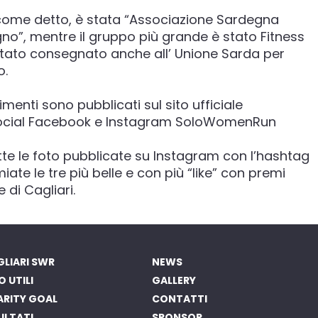
come detto, è stata “Associazione Sardegna
”, mentre il gruppo più grande è stato Fitness
stato consegnato anche all’ Unione Sarda per
o.
menti sono pubblicati sul sito ufficiale
 social Facebook e Instagram SoloWomenRun
e le foto pubblicate su Instagram con l’hashtag
te le tre più belle e con più “like” con premi
e di Cagliari.
LIARI SWR
NEWS
O UTILI
GALLERY
ARITY GOAL
CONTATTI
ULTATI
SPONSOR