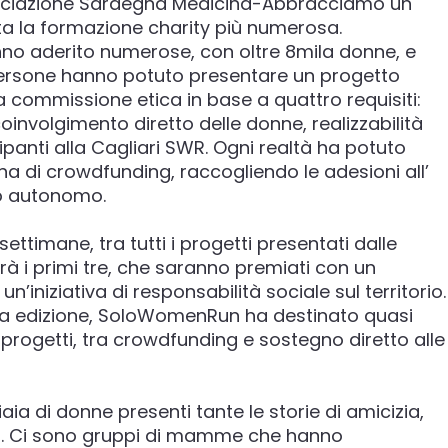
ssociazione Sardegna Medicina-Abbracciamo un
ata la formazione charity più numerosa.
nno aderito numerose, con oltre 8mila donne, e
persone hanno potuto presentare un progetto
a commissione etica in base a quattro requisiti:
coinvolgimento diretto delle donne, realizzabilità
anti alla Cagliari SWR. Ogni realtà ha potuto
 di crowdfunding, raccogliendo le adesioni all’
do autonomo.
ettimane, tra tutti i progetti presentati dalle
erà i primi tre, che saranno premiati con un
n’iniziativa di responsabilità sociale sul territorio.
a edizione, SoloWomenRun ha destinato quasi
progetti, tra crowdfunding e sostegno diretto alle
iaia di donne presenti tante le storie di amicizia,
gio. Ci sono gruppi di mamme che hanno