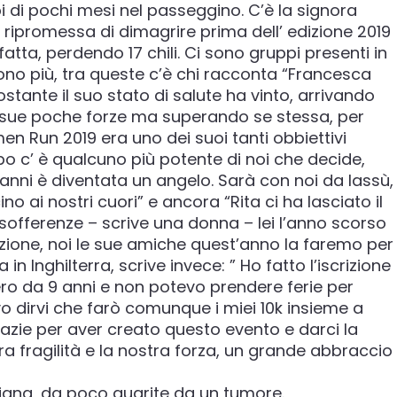
di pochi mesi nel passeggino. C’è la signora
i è ripromessa di dimagrire prima dell’ edizione 2019
tta, perdendo 17 chili. Ci sono gruppi presenti in
ono più, tra queste c’è chi racconta “Francesca
ante il suo stato di salute ha vinto, arrivando
e sue poche forze ma superando se stessa, per
n Run 2019 era uno dei suoi tanti obbiettivi
po c’ è qualcuno più potente di noi che decide,
anni è diventata un angelo. Sarà con noi da lassù,
no ai nostri cuori” e ancora “Rita ci ha lasciato il
offerenze – scrive una donna – lei l’anno scorso
azione, noi le sue amiche quest’anno la faremo per
 in Inghilterra, scrive invece: ” Ho fatto l’iscrizione
ero da 9 anni e non potevo prendere ferie per
 dirvi che farò comunque i miei 10k insieme a
azie per aver creato questo evento e darci la
tra fragilità e la nostra forza, un grande abbraccio
iana, da poco guarite da un tumore.