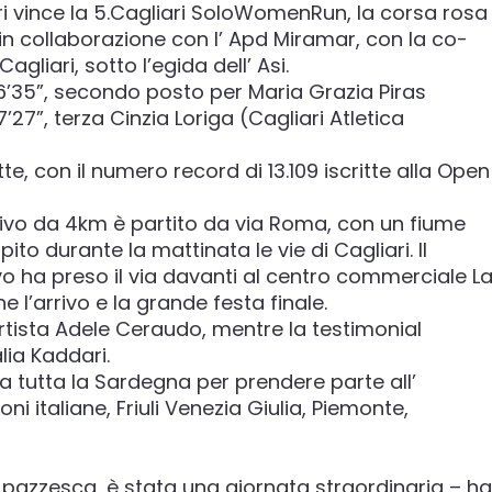
ri vince la 5.Cagliari SoloWomenRun, la corsa rosa
in collaborazione con l’ Apd Miramar, con la co-
liari, sotto l’egida dell’ Asi.
6’35”, secondo posto per Maria Grazia Piras
’27”, terza Cinzia Loriga (Cagliari Atletica
tte, con il numero record di 13.109 iscritte alla Open
tivo da 4km è partito da via Roma, con un fiume
to durante la mattinata le vie di Cagliari. Il
 ha preso il via davanti al centro commerciale L
e l’arrivo e la grande festa finale.
artista Adele Ceraudo, mentre la testimonial
lia Kaddari.
a tutta la Sardegna per prendere parte all’
i italiane, Friuli Venezia Giulia, Piemonte,
 pazzesca, è stata una giornata straordinaria – ha