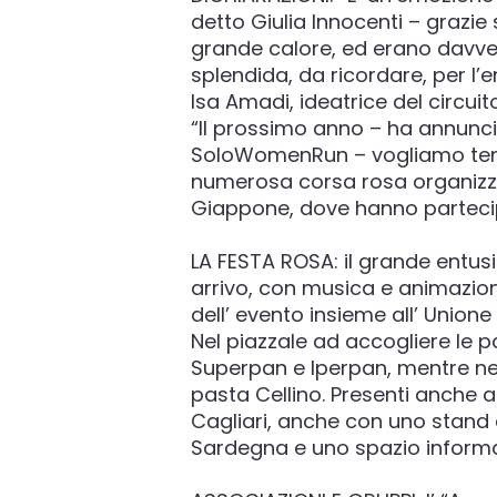
detto Giulia Innocenti – grazie
grande calore, ed erano davvero
splendida, da ricordare, per 
Isa Amadi, ideatrice del circ
“Il prossimo anno – ha annunci
SoloWomenRun – vogliamo tenta
numerosa corsa rosa organizza
Giappone, dove hanno partecip
LA FESTA ROSA: il grande entus
arrivo, con musica e animazion
dell’ evento insieme all’ Unione
Nel piazzale ad accogliere le p
Superpan e Iperpan, mentre nei 
pasta Cellino. Presenti anche a
Cagliari, anche con uno stand d
Sardegna e uno spazio informa