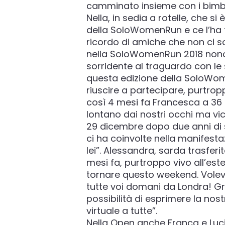
camminato insieme con i bimbi 
Nella, in sedia a rotelle, che s
della SoloWomenRun e ce l’ha fa
ricordo di amiche che non ci s
nella SoloWomenRun 2018 nonost
sorridente al traguardo con l
questa edizione della SoloWome
riuscire a partecipare, purtrop
così 4 mesi fa Francesca a 36 
lontano dai nostri occhi ma vici
29 dicembre dopo due anni di s
ci ha coinvolte nella manifest
lei”. Alessandra, sarda trasferita
mesi fa, purtroppo vivo all’est
tornare questo weekend. Volevo
tutte voi domani da Londra! Gr
possibilità di esprimere la nos
virtuale a tutte”.
Nella Open anche Franca e Luc