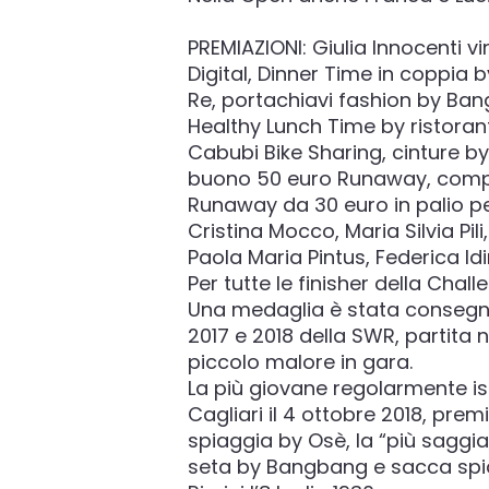
PREMIAZIONI: Giulia Innocenti 
Digital, Dinner Time in coppia 
Re, portachiavi fashion by Bang
Healthy Lunch Time by ristor
Cabubi Bike Sharing, cinture 
buono 50 euro Runaway, comp
Runaway da 30 euro in palio per
Cristina Mocco, Maria Silvia Pil
Paola Maria Pintus, Federica Idin
Per tutte le finisher della Cha
Una medaglia è stata consegnat
2017 e 2018 della SWR, partita 
piccolo malore in gara.
La più giovane regolarmente isc
Cagliari il 4 ottobre 2018, pr
spiaggia by Osè, la “più saggia
seta by Bangbang e sacca spia