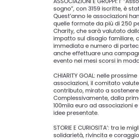
ASSOCIAZIONI E GRUPPI: l’ “A
sogno”, con 3159 iscritte, è st
Quest’anno le associazioni ha
quelle formate da più di 250 
Charity, che sarà valutato dall
impatto sul disagio familiare, 
immediata e numero di partecip
anche effettuare una campagna
evento nei mesi scorsi in mo
CHIARITY GOAL: nelle prossime s
associazioni, il comitato valut
contributo, mirato a sostenere u
Complessivamente, dalla prim
100mila euro ad associazioni e 
idee presentate.
STORIE E CURIOSITA’: tra le migl
solidarietà, rivincita e corag