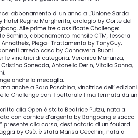
vince: abbonamento di un anno a L’Unione Sarda
by Hotel Regina Margherita, orologio by Corte del
bang. Alle prime tre classificate Challenge:
ante Semino, abbonamento mensile CTM, tessera
by Annatheis, Piega+Trattamento by TonyGuy,
onenti arredo casa by Cannavera. Buoni
 le vincitrici di categoria: Veronica Manunza,
i, Cristina Sonedda, Antonella Derin, Vitalia Sanna,
i.
llenge anche la medaglia.
a anche a Sara Paschina, vincitrice dell’ edizioni
nella Challenge con il pettorale 1 ma fermata da un
ritta alla Open è stata Beatrice Putzu, nata a
emiata con cornice d’argento by Bangbang e sacca
” presente alla corsa, destinataria di un foulard
ggia by Osè, è stata Marisa Cecchini, nata a