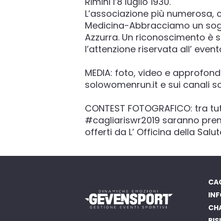
Rimini l’8 luglio 1930.
L’associazione più numerosa, 
Medicina-Abbracciamo un sogno
Azzurra. Un riconoscimento è 
l’attenzione riservata all’ event
MEDIA: foto, video e approfondi
solowomenrun.it e sui canali
CONTEST FOTOGRAFICO: tra tutt
#cagliariswr2019 saranno premia
offerti da L’ Officina della Salut
CAG
INF
CH
RIS