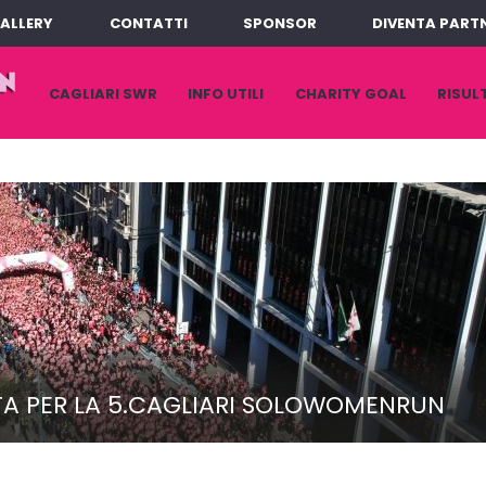
ALLERY
CONTATTI
SPONSOR
DIVENTA PART
VAI
CAGLIARI SWR
INFO UTILI
CHARITY GOAL
RISUL
AL
CONTENUTO
STA PER LA 5.CAGLIARI SOLOWOMENRUN