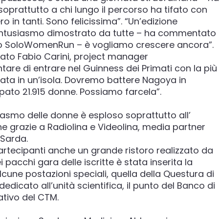
 soprattutto a chi lungo il percorso ha tifato con
 in tanti. Sono felicissima”. “Un’edizione
l’entusiasmo dimostrato da tutte – ha commentato
uito SoloWomenRun – è vogliamo crescere ancora”.
ato Fabio Carini, project manager
re di entrare nel Guinness dei Primati con la più
ta in un’isola. Dovremo battere Nagoya in
ato 21.915 donne. Possiamo farcela”.
iasmo delle donne è esploso soprattutto all’
e grazie a Radiolina e Videolina, media partner
 Sarda.
artecipanti anche un grande ristoro realizzato da
pacchi gara delle iscritte è stata inserita la
lcune postazioni speciali, quella della Questura di
edicato all’unità scientifica, il punto del Banco di
tivo del CTM.