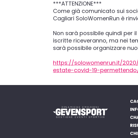
***ATTENZIONE***
Come già comunicato sui social
Cagliari SoloWomenRun è rinviata
Non sarà possibile quindi per i
iscritte riceveranno, ma nei 
sarà possibile organizzare nuova
https://solowomenrun.it/2020
estate-covid-19-permettendo
CAG
INF
CH
RIS
CHI