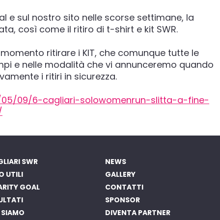
 e sul nostro sito nelle scorse settimane, la
, così come il ritiro di t-shirt e kit SWR.
l momento ritirare i KIT, che comunque tutte le
tempi e nelle modalità che vi annunceremo quando
mente i ritiri in sicurezza.
/05/09/6-cagliari-solowomenrun-slitta-a-fine-
/
LIARI SWR
NEWS
O UTILI
GALLERY
ARITY GOAL
CONTATTI
ULTATI
SPONSOR
 SIAMO
DIVENTA PARTNER