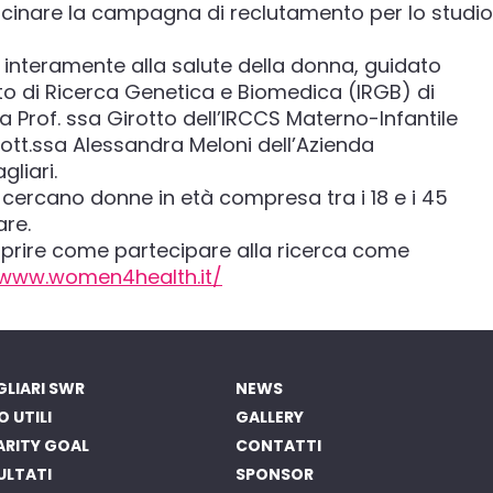
cinare la campagna di reclutamento per lo studio
interamente alla salute della donna, guidato
tuto di Ricerca Genetica e Biomedica (IRGB) di
la Prof. ssa Girotto dell’IRCCS Materno-Infantile
 Dott.ssa Alessandra Meloni dell’Azienda
gliari.
cercano donne in età compresa tra i 18 e i 45
are.
oprire come partecipare alla ricerca come
/www.women4health.it/
LIARI SWR
NEWS
O UTILI
GALLERY
ARITY GOAL
CONTATTI
ULTATI
SPONSOR