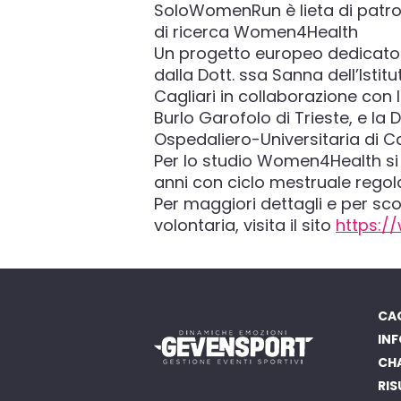
SoloWomenRun è lieta di patro
di ricerca Women4Health
Un progetto europeo dedicato 
dalla Dott. ssa Sanna dell’Isti
Cagliari in collaborazione con 
Burlo Garofolo di Trieste, e la
Ospedaliero-Universitaria di Ca
Per lo studio Women4Health si 
anni con ciclo mestruale regol
Per maggiori dettagli e per sc
volontaria, visita il sito
https:/
CAG
INF
CH
RIS