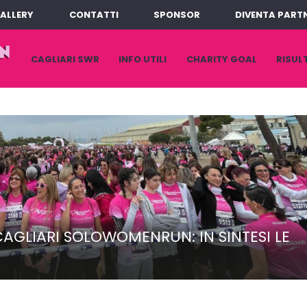
ALLERY
CONTATTI
SPONSOR
DIVENTA PART
VAI
CAGLIARI SWR
INFO UTILI
CHARITY GOAL
RISUL
AL
CONTENUTO
AGLIARI SOLOWOMENRUN: IN SINTESI LE