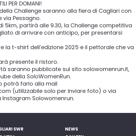
ILI PER DOMANI!
della Challenge saranno alla fiera di Cagliari con
e via Pessagno.
 5km, partirà alle 9.30, la Challenge competitiva
sigliato di arrivare con anticipo, per presentarsi
 la t-shirt dell’edizione 2025 e il pettorale che va
arà presente il ristoro.
sità saranno pubblicate sul sito solowomenrun.it,
tube della SoloWomenRun.
o potrà farlo alla mail
 (utilizzabile solo per inviare foto) o via
a Instagram Solowomenrun.
LIARI SWR
NEWS