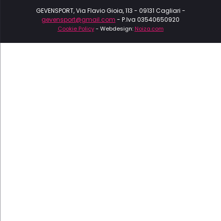
GEVENSPORT, Via Flavio Gioia, 113 - 09131 Cagliari -
gevensport@gmail.com
- P.Iva 03540650920
Cookie Policy
- Webdesign:
Noiza.com