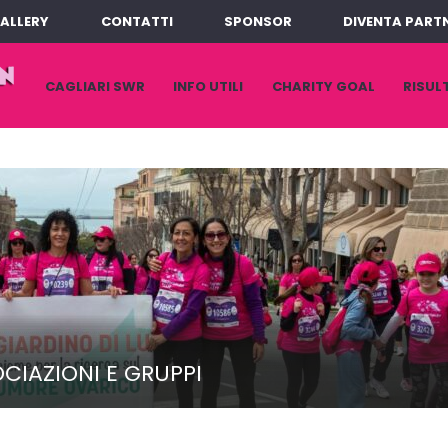
ALLERY
CONTATTI
SPONSOR
DIVENTA PART
VAI
CAGLIARI SWR
INFO UTILI
CHARITY GOAL
RISUL
AL
CONTENUTO
CIAZIONI E GRUPPI