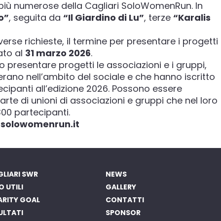
 più numerose della Cagliari SoloWomenRun. In
o”
, seguita da
“Il Giardino di Lu”
, terze
“Karalis
erse richieste, il termine per presentare i progetti
ato al
31 marzo 2026
.
resentare progetti le associazioni e i gruppi,
rano nell’ambito del sociale e che hanno iscritto
cipanti all’edizione 2026. Possono essere
rte di unioni di associazioni e gruppi che nel loro
00 partecipanti.
solowomenrun.it
LIARI SWR
NEWS
O UTILI
GALLERY
ARITY GOAL
CONTATTI
ULTATI
SPONSOR