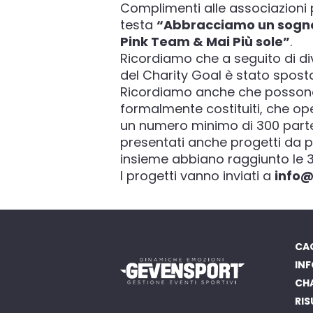
Complimenti alle associazioni
testa
“Abbracciamo un sogn
Pink Team & Mai Più sole”
.
Ricordiamo che a seguito di div
del Charity Goal è stato spost
Ricordiamo anche che possono p
formalmente costituiti, che ope
un numero minimo di 300 parte
presentati anche progetti da pa
insieme abbiano raggiunto le 3
I progetti vanno inviati a
info@
CAG
INF
CH
RIS