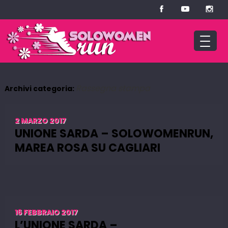
Rassegna stampa
Archivi categoria:
2 MARZO 2017
UNIONE SARDA – SOLOWOMENRUN,
MAREA ROSA SU CAGLIARI
16 FEBBRAIO 2017
L’UNIONE SARDA –