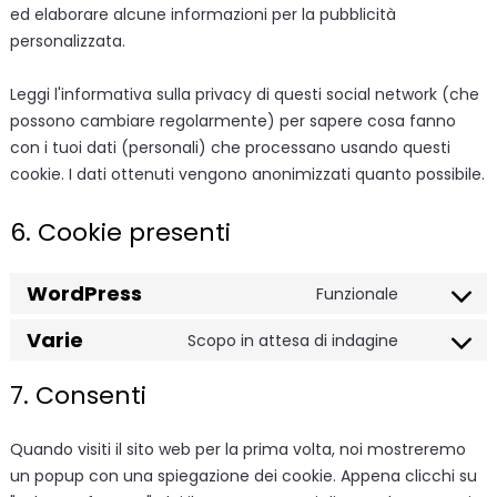
ed elaborare alcune informazioni per la pubblicità
personalizzata.
Leggi l'informativa sulla privacy di questi social network (che
possono cambiare regolarmente) per sapere cosa fanno
con i tuoi dati (personali) che processano usando questi
cookie. I dati ottenuti vengono anonimizzati quanto possibile.
6. Cookie presenti
WordPress
Funzionale
Consent
to
Varie
Scopo in attesa di indagine
Consent
service
to
wordpress
7. Consenti
service
varie
Quando visiti il sito web per la prima volta, noi mostreremo
un popup con una spiegazione dei cookie. Appena clicchi su