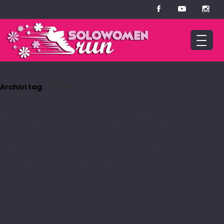
women
Archivi tag:
Quest’anno il percorso della Cagliari
SoloWomenRun sarà svelato un po’ alla volta…
come primo indizio annunciamo che il tracciato
passerà su piazza Yenne! Le iscrizioni intanto
proseguono senza sosta. Ci si può iscrivere online
qui sul sito o nei punti a Cagliari …