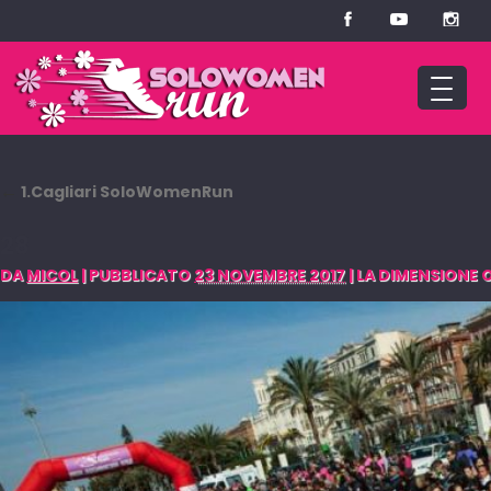
←
1.Cagliari SoloWomenRun
28
DA
MICOL
|
PUBBLICATO
23 NOVEMBRE 2017
|
LA DIMENSIONE O