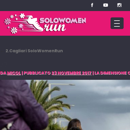
←
2.Cagliari SoloWomenRun
27
DA
MICOL
|
PUBBLICATO
23 NOVEMBRE 2017
|
LA DIMENSIONE O