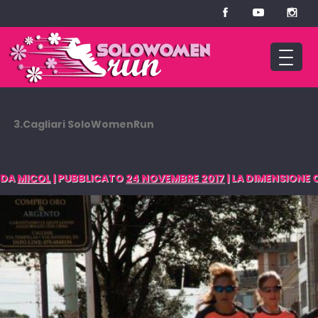
←
3.Cagliari SoloWomenRun
2
DA
MICOL
|
PUBBLICATO
24 NOVEMBRE 2017
|
LA DIMENSIONE O