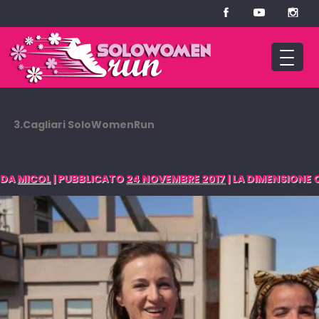
←
3.Cagliari SoloWomenRun
7
DA
MICOL
|
PUBBLICATO
24 NOVEMBRE 2017
|
LA DIMENSIONE O