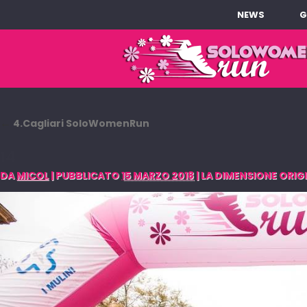
NEWS
G
←
4.Cagliari SoloWomenRun
14
DA
MICOL
|
PUBBLICATO
15 MARZO 2018
|
LA DIMENSIONE ORIGI