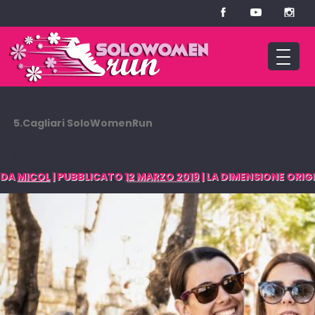
←
5.Cagliari SoloWomenRun
11
DA
MICOL
|
PUBBLICATO
12 MARZO 2019
|
LA DIMENSIONE ORIGI