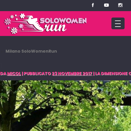
←
Milano SoloWomenRun
1
DA
MICOL
|
PUBBLICATO
23 NOVEMBRE 2017
|
LA DIMENSIONE O